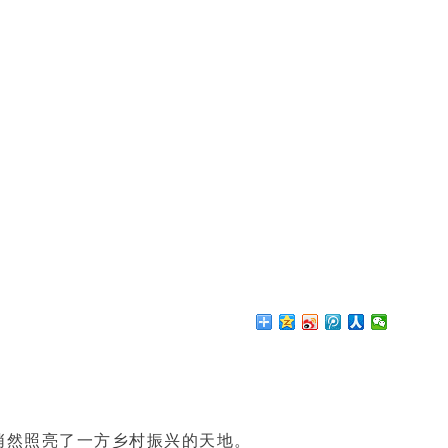
；
；
。
悄然照亮了一方乡村振兴的天地。